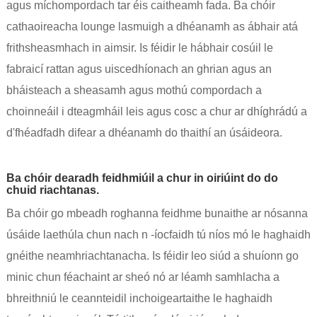
agus míchompordach tar éis caitheamh fada. Ba chóir
cathaoireacha lounge lasmuigh a dhéanamh as ábhair atá
frithsheasmhach in aimsir. Is féidir le hábhair cosúil le
fabraicí rattan agus uiscedhíonach an ghrian agus an
bháisteach a sheasamh agus mothú compordach a
choinneáil i dteagmháil leis agus cosc a chur ar dhíghrádú a
d'fhéadfadh difear a dhéanamh do thaithí an úsáideora.
Ba chóir dearadh feidhmiúil a chur in oiriúint do do
chuid riachtanas.
Ba chóir go mbeadh roghanna feidhme bunaithe ar nósanna
úsáide laethúla chun nach n -íocfaidh tú níos mó le haghaidh
gnéithe neamhriachtanacha. Is féidir leo siúd a shuíonn go
minic chun féachaint ar sheó nó ar léamh samhlacha a
bhreithniú le ceannteidil inchoigeartaithe le haghaidh