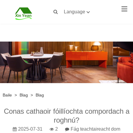
Language
Baile
>
Blag
>
Blag
Conas cathaoir fóillíochta compordach a
roghnú?
2025-07-31
2
Fág teachtaireacht dom