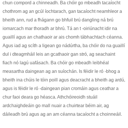
chun compord a chinneadh. Ba chóir go mbeadh tacaíocht
chothrom ag an gcúl íochtarach, gan tacaíocht neamhleor a
bheith ann, rud a fhágann go bhfuil brú dangling ná brú
iomarcach mar thoradh ar bhrú. Tá an t -oiriúnacht idir na
guaillí agus an chathaoir ar ais chomh tábhachtach céanna.
Agus iad ag scíth a ligean go nádúrtha, ba chóir do na guaillí
dul i dteagmháil leis an gcathaoir gan stró, ag seachaint
fiach nó lagú uafásach. Ba chóir go mbeadh leibhéal
measartha daingean ag an suíochán. Is féidir le ró -bhog a
bheith ina chúis le tóin poill agus deacracht a bheith ag ardú,
agus is féidir le ró -daingean pian cromáin agus ceathar a
chur faoi deara go héasca. Athchóireoidh stuáil
ardchaighdeáin go mall nuair a chuirtear béim air, ag
dáileadh brú agus ag an am céanna tacaíocht a choinneáil.