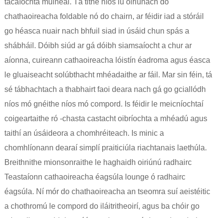
tacaíochta muineál. Tá tithe níos lú oiriúnach do
chathaoireacha foldable nó do chairn, ar féidir iad a stóráil
go héasca nuair nach bhfuil siad in úsáid chun spás a
shábháil. Dóibh siúd ar gá dóibh siamsaíocht a chur ar
aíonna, cuireann cathaoireacha lóistín éadroma agus éasca
le gluaiseacht solúbthacht mhéadaithe ar fáil. Mar sin féin, tá
sé tábhachtach a thabhairt faoi deara nach gá go gciallódh
níos mó gnéithe níos mó compord. Is féidir le meicníochtaí
coigeartaithe ró -chasta castacht oibríochta a mhéadú agus
taithí an úsáideora a chomhréiteach. Is minic a
chomhlíonann dearaí simplí praiticiúla riachtanais laethúla.
Breithnithe mionsonraithe le haghaidh oiriúnú radhairc
Teastaíonn cathaoireacha éagsúla lounge ó radhairc
éagsúla. Ní mór do chathaoireacha an tseomra suí aeistéitic
a chothromú le compord do iláitritheoirí, agus ba chóir go