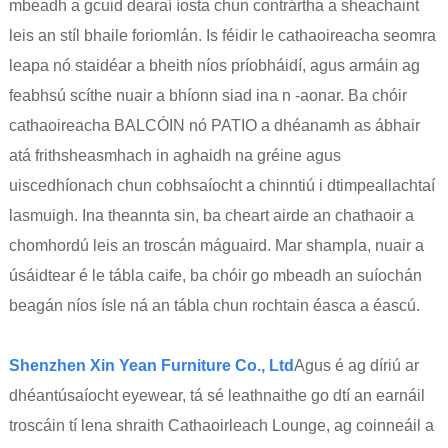
mbeadh a gcuid dearaí íosta chun contrártha a sheachaint
leis an stíl bhaile foriomlán. Is féidir le cathaoireacha seomra
leapa nó staidéar a bheith níos príobháidí, agus armáin ag
feabhsú scíthe nuair a bhíonn siad ina n -aonar. Ba chóir
cathaoireacha BALCÓIN nó PATIO a dhéanamh as ábhair
atá frithsheasmhach in aghaidh na gréine agus
uiscedhíonach chun cobhsaíocht a chinntiú i dtimpeallachtaí
lasmuigh. Ina theannta sin, ba cheart airde an chathaoir a
chomhordú leis an troscán máguaird. Mar shampla, nuair a
úsáidtear é le tábla caife, ba chóir go mbeadh an suíochán
beagán níos ísle ná an tábla chun rochtain éasca a éascú.
Shenzhen Xin Yean Furniture Co., Ltd
Agus é ag díriú ar
dhéantúsaíocht eyewear, tá sé leathnaithe go dtí an earnáil
troscáin tí lena shraith Cathaoirleach Lounge, ag coinneáil a