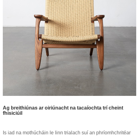
Ag breithiúnas ar oiriúnacht na tacaíochta trí cheint
fhisiciúil
Is iad na mothúcháin le linn trialach suí an phríomhchritéar