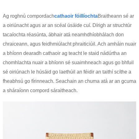
Ag roghnú compordach
cathaoir fóillíochta
Braitheann sé ar
a oiriúnacht agus ar an scéal úsáide cuí. Dírigh ar struchtúr
tacaíochta réasúnta, ábhair atá neamhdhíobhálach don
chraiceann, agus feidhmiúlacht phraiticiúil. Ach amháin nuair
a bhíonn dearadh cathaoir ag teacht le staid nádúrtha an
chomhlachta nuair a bhíonn sé suaimhneach agus go bhfuil
sé oiriúnach le húsáid go laethúil an féidir an taithí scíthe a
fheabhsú go fírinneach. Seachain an chuma atá ar an gcuma
a sháraíonn compord sáraitheach.