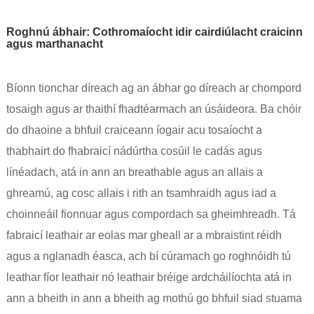
Roghnú ábhair: Cothromaíocht idir cairdiúlacht craicinn
agus marthanacht
Bíonn tionchar díreach ag an ábhar go díreach ar chompord
tosaigh agus ar thaithí fhadtéarmach an úsáideora. Ba chóir
do dhaoine a bhfuil craiceann íogair acu tosaíocht a
thabhairt do fhabraicí nádúrtha cosúil le cadás agus
línéadach, atá in ann an breathable agus an allais a
ghreamú, ag cosc allais i rith an tsamhraidh agus iad a
choinneáil fionnuar agus compordach sa gheimhreadh. Tá
fabraicí leathair ar eolas mar gheall ar a mbraistint réidh
agus a nglanadh éasca, ach bí cúramach go roghnóidh tú
leathar fíor leathair nó leathair bréige ardcháilíochta atá in
ann a bheith in ann a bheith ag mothú go bhfuil siad stuama