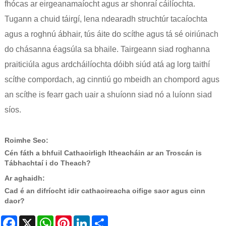
fhócas ar eirgeanamaíocht agus ar shonraí cáilíochta.
Tugann a chuid táirgí, lena ndearadh struchtúr tacaíochta
agus a roghnú ábhair, tús áite do scíthe agus tá sé oiriúnach
do chásanna éagsúla sa bhaile. Tairgeann siad roghanna
praiticiúla agus ardcháilíochta dóibh siúd atá ag lorg taithí
scíthe compordach, ag cinntiú go mbeidh an chompord agus
an scíthe is fearr gach uair a shuíonn siad nó a luíonn siad
síos.
Roimhe Seo:
Cén fáth a bhfuil Cathaoirligh Itheacháin ar an Troscán is
Tábhachtaí i do Theach?
Ar aghaidh:
Cad é an difríocht idir cathaoireacha oifige saor agus cinn
daor?
Facebook
X
WhatsApp
Pinterest
LinkedIn
Share