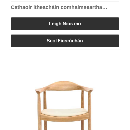
Cathaoir itheacháin comhaimseartha
Windsor
Leigh Nios mo
Seol Fiosrúchán