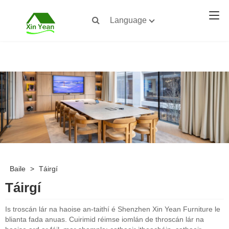
Language
Baile
>
Táirgí
Táirgí
Is troscán lár na haoise an-taithí é Shenzhen Xin Yean Furniture le
blianta fada anuas. Cuirimid réimse iomlán de throscán lár na