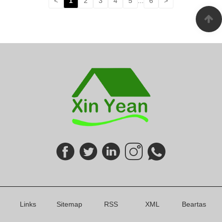
<
1
2
3
4
5
...
6
>
Links
Sitemap
RSS
XML
Beartas