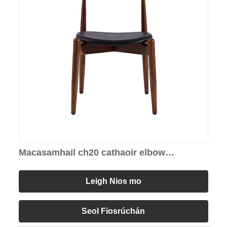
Macasamhail ch20 cathaoir elbow
(suíochán cruinn)
Leigh Nios mo
Seol Fiosrúchán