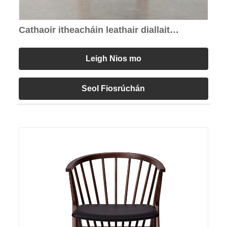
Cathaoir itheacháin leathair diallait
ardphréimh donn
Leigh Nios mo
Seol Fiosrúchán