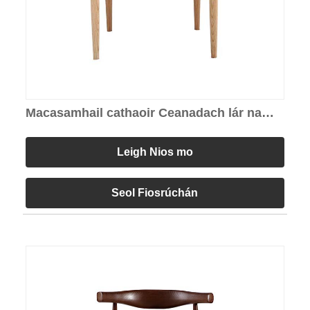
Macasamhail cathaoir Ceanadach lár na
haoise
Leigh Nios mo
Seol Fiosrúchán