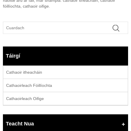
haoise ard ar fáil, mar shampla: cathaoir itheacháin, cathaoir
fóillíochta, cathaoir oifige.
Táirgí
Cathaoir itheacháin
Cathaoirleach Fóillíochta
Cathaoirleach Oifige
Teacht Nua