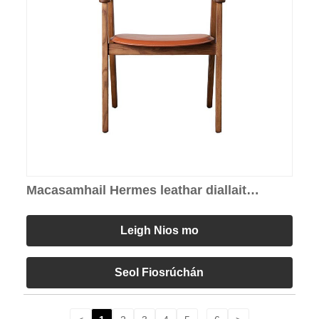
Macasamhail Hermes leathar diallait
cathaoir Metiers
Leigh Nios mo
Seol Fiosrúchán