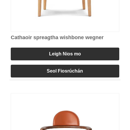
Cathaoir spreagtha wishbone wegner
Leigh Nios mo
Seol Fiosrúchán