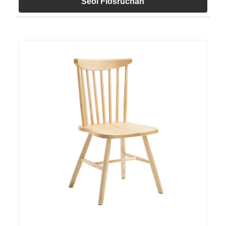
Seol Fiosrúchán