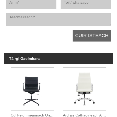
Táirgí Gaolmhara
Cúl Feidhmeannach Una Cathaoirleach Oifige
Ard ais Cathaoirleach Alúmanam Eames