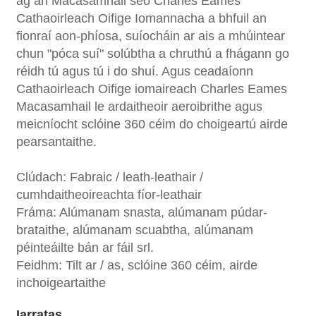
ag an Macasamhail seo Charles Eames
Cathaoirleach Oifige Iomannacha a bhfuil an
fionraí aon-phíosa, suíocháin ar ais a mhúintear
chun "póca suí" solúbtha a chruthú a fhágann go
réidh tú agus tú i do shuí. Agus ceadaíonn
Cathaoirleach Oifige iomaireach Charles Eames
Macasamhail le ardaitheoir aeroibrithe agus
meicníocht sclóine 360 ​​céim do choigeartú airde
pearsantaithe.
Clúdach: Fabraic / leath-leathair /
cumhdaitheoireachta fíor-leathair
Fráma: Alúmanam snasta, alúmanam púdar-
brataithe, alúmanam scuabtha, alúmanam
péinteáilte bán ar fáil srl.
Feidhm: Tilt ar / as, sclóine 360 ​​céim, airde
inchoigeartaithe
Iarratas