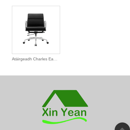
Atáirgeadh Charles Eames Soft Pad Cathaoirleach Oifige