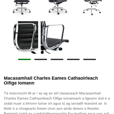
Macasamhail Charles Eames Cathaoirleach
Oifige Iomann
Tá meicníocht tilt ar / as ag an stíl clasaiceach Macasamhail
Charles Eames Cathaoirleach Oifige iomaireach a ligeann duit é a
úsáid nuair a bhíonn tuirse ort agus tú ag iarraidh leanúint air. Is
féidir é a choigeartú freisin chun aon airde deisce a fheistiú.
Bainimid úsáid as cumhdaitheoireachta fíor-leathair agus gan ach