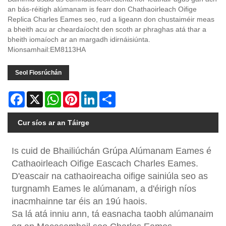
an bás-réitigh alúmanam is fearr don Chathaoirleach Oifige
Replica Charles Eames seo, rud a ligeann don chustaiméir meas
a bheith acu ar cheardaíocht den scoth ar phraghas atá thar a
bheith iomaíoch ar an margadh idirnáisiúnta.
Mionsamhail:EM8113HA
Seol Fiosrúchán
Facebook
X
WhatsApp
Pinterest
LinkedIn
Share
Cur síos ar an Táirge
Is cuid de Bhailiúchán Grúpa Alúmanam Eames é
Cathaoirleach Oifige Eascach Charles Eames.
D'eascair na cathaoireacha oifige sainiúla seo as
turgnamh Eames le alúmanam, a d'éirigh níos
inacmhainne tar éis an 19ú haois.
Sa lá atá inniu ann, tá easnacha taobh alúmanaim