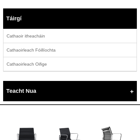
Táirgí
Cathaoir itheacháin
Cathaoirleach Fóillíochta
Cathaoirleach Oifige
Teacht Nua