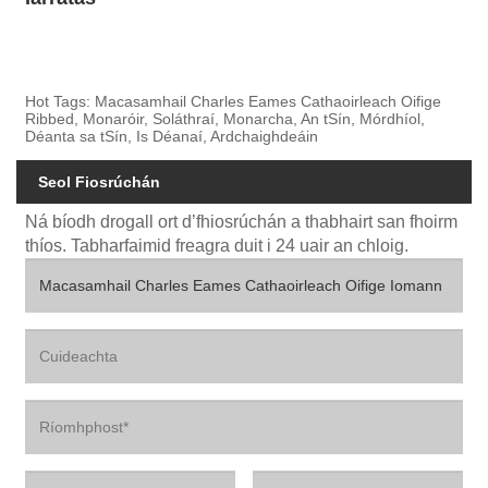
Hot Tags: Macasamhail Charles Eames Cathaoirleach Oifige
Ribbed, Monaróir, Soláthraí, Monarcha, An tSín, Mórdhíol,
Déanta sa tSín, Is Déanaí, Ardchaighdeáin
Seol Fiosrúchán
Ná bíodh drogall ort d’fhiosrúchán a thabhairt san fhoirm
thíos. Tabharfaimid freagra duit i 24 uair an chloig.