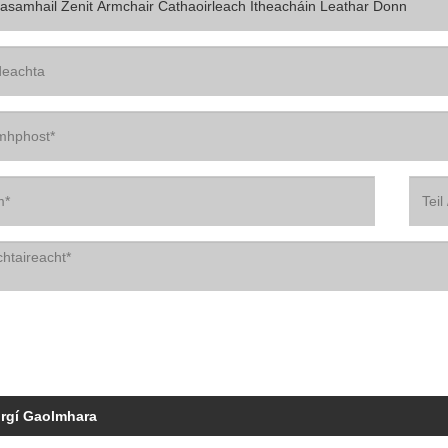
irgí Gaolmhara