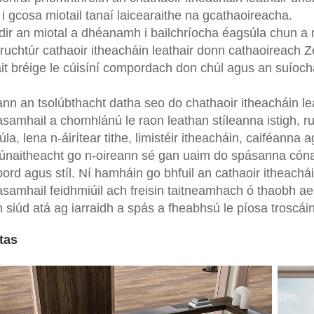
r i gcosa miotail tanaí laicearaithe na gcathaoireacha.
idir an miotal a dhéanamh i bailchríocha éagsúla chun a 
ruchtúr cathaoir itheacháin leathair donn cathaoireach Z
ait bréige le cúisíní compordach don chúl agus an suíochá
nn an tsolúbthacht datha seo do chathaoir itheacháin lea
samhail a chomhlánú le raon leathan stíleanna istigh, r
la, lena n-áirítear tithe, limistéir itheacháin, caiféanna 
iúnaitheacht go n-oireann sé gan uaim do spásanna cónait
rd agus stíl. Ní hamháin go bhfuil an cathaoir itheacháin
amhail feidhmiúil ach freisin taitneamhach ó thaobh aeis
 siúd atá ag iarraidh a spás a fheabhsú le píosa troscáin
atas