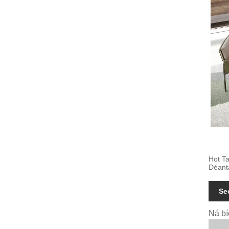
Hot Ta
Déanta
Se
Ná bí