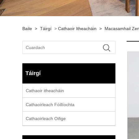
Baile
>
Táirgí
>
Cathaoir Itheacháin
>
Macasamhail Zeni
Táirgí
Cathaoir itheacháin
Cathaoirleach Fóillíochta
Cathaoirleach Oifige