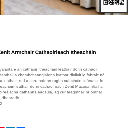
enit Armchair Cathaoirleach Itheacháin
 galánta é an cathaoir itheacháin leathair donn cathaoir
samhail a chomhcheanglaíonn leathar diallait le fabraic nó
 leathair, rud a chruthaíonn rogha suíocháin ildánach. Is
itheacháin leathair donn cathaoireach Zenit Macasamhail a
óireálacha dathanna éagsúla, ag cur teagmháil bríomhar
na dhearadh.
12