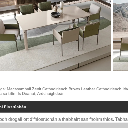
gs: Macasamhail Zenit Cathaoirleach Brown Leathar Cathaoirleach Ithe
 sa tSín, Is Déanaí, Ardchaighdeán
ol Fiosrúchán
odh drogall ort d’fhiosrúchán a thabhairt san fhoirm thíos. Tabhar