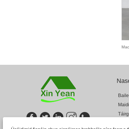
Nasc
Baile
Maidi
Táirg
Blag