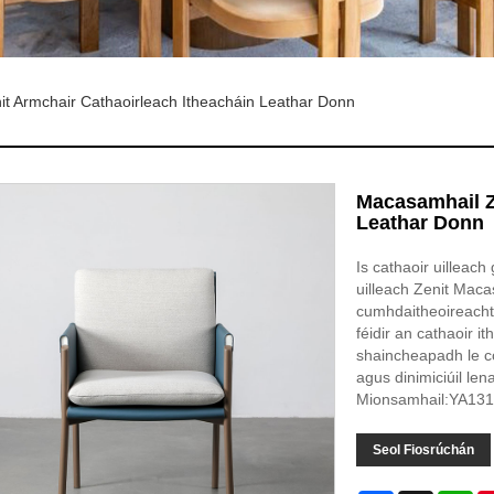
t Armchair Cathaoirleach Itheacháin Leathar Donn
Macasamhail Z
Leathar Donn
Is cathaoir uilleach
uilleach Zenit Maca
cumhdaitheoireachta
féidir an cathaoir 
shaincheapadh le c
agus dinimiciúil le
Mionsamhail:YA13
Seol Fiosrúchán