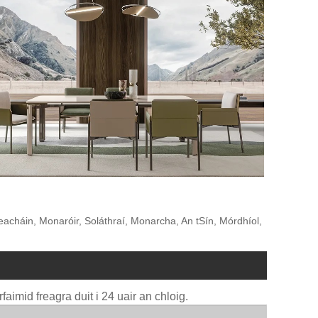
acháin, Monaróir, Soláthraí, Monarcha, An tSín, Mórdhíol,
faimid freagra duit i 24 uair an chloig.