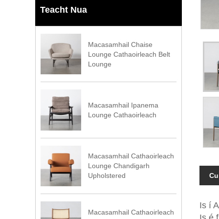
Teacht Nua
Macasamhail Chaise
Lounge Cathaoirleach Belt
Lounge
Macasamhail Ipanema
Lounge Cathaoirleach
Macasamhail Cathaoirleach
Lounge Chandigarh
Cu
Upholstered
Is í 
Macasamhail Cathaoirleach
Is é 