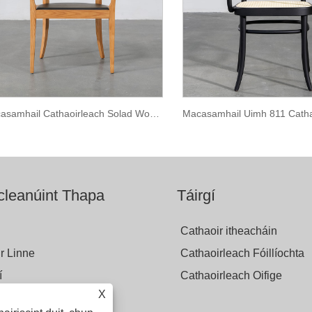
Macasamhail Cathaoirleach Solad Wood Faaborg
leanúint Thapa
Táirgí
Cathaoir itheacháin
r Linne
Cathaoirleach Fóillíochta
í
Cathaoirleach Oifige
X