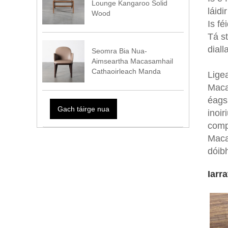
Lounge Kangaroo Solid
láidi
Wood
Is fé
Tá st
diall
Seomra Bia Nua-
Aimseartha Macasamhail
Cathaoirleach Manda
Ligea
Maca
éagsú
Gach táirge nua
inoir
compo
Macas
dóibh
Iarr