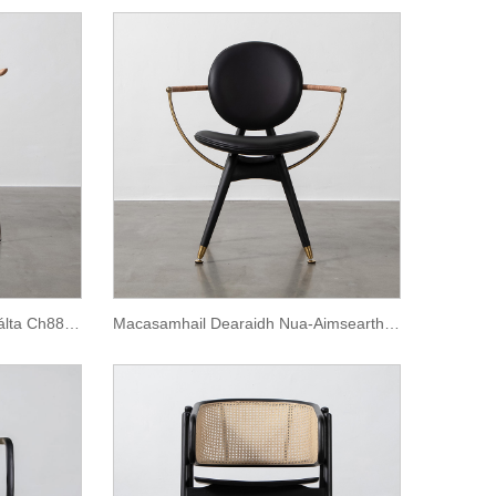
Macasamhail Cruach Dhosmálta Ch88 Cathaoirleach
Macasamhail Dearaidh Nua-Aimseartha Cathaoirleach Ciorcail Dryman