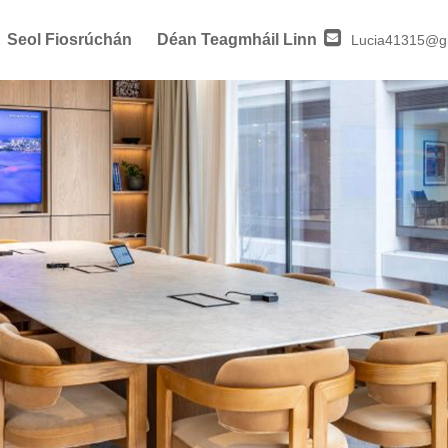
Seol Fiosrúchán
Déan Teagmháil Linn
Lucia41315@g