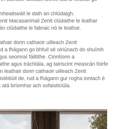
mheaitseáil le dath an chlúdaigh.
enit Macasamhail Zenit clúdaithe le leathar
n clúdaithe le fabraic nó le leathar.
thair donn cathaoir uilleach Zenit
ud a fhágann go bhfuil sé oiriúnach do shuímh
agus seomraí fáiltithe. Cinntíonn a
he agus tráchtála, ag tairiscint meascán foirfe
 leathair donn cathaoir uilleach Zenit
téitiúil de, rud a fhágann gur rogha iontach é
 atá bríomhar ach sofaisticiúla.