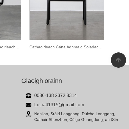
Macasamhail Uimh 811 Cathaoirleach don Bhialann
Cathaoirleach Cána Adhmaid Soladach don Bhialann
Glaoigh orainn
0086-138 2372 8314
Lucia41315@gmail.com
Nanlian, Sráid Longgang, Dúiche Longgang,
Cathair Shenzhen, Cúige Guangdong, an tSín