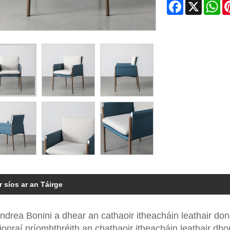
Facebook
X
Wh
r síos ar an Táirge
Andrea Bonini a dhear an cathaoir itheacháin leathair do
fionraí príomhthréith an chathaoir itheacháin leathair dhon