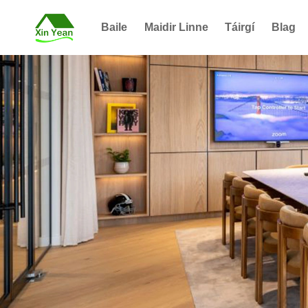
Baile
Maidir Linne
Táirgí
Blag