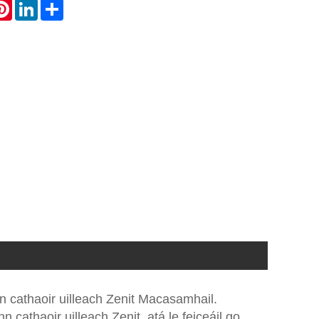
atsApp
Pinterest
LinkedIn
Share
nn cathaoir uilleach Zenit Macasamhail.
n cathaoir uilleach Zenit, atá le feiceáil go