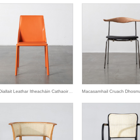
Iúil Diallait Leathar Itheacháin Cathaoirleach Gan Lámh