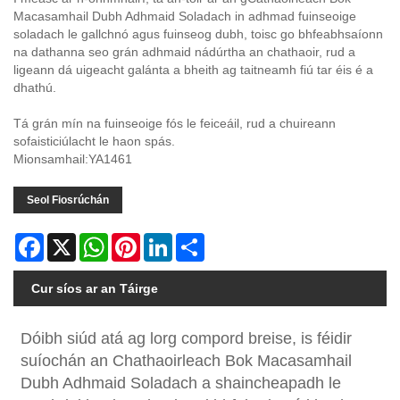
Macasamhail Dubh Adhmaid Soladach in adhmad fuinseoige
soladach le gallchnó agus fuinseog dubh, toisc go bhfeabhsaíonn
na dathanna seo grán adhmaid nádúrtha an chathaoir, rud a
ligeann dá uigeacht galánta a bheith ag taitneamh fiú tar éis é a
dhathú.
Tá grán mín na fuinseoige fós le feiceáil, rud a chuireann
sofaisticiúlacht le haon spás.
Mionsamhail:YA1461
Seol Fiosrúchán
Facebook
X
WhatsApp
Pinterest
LinkedIn
Share
Cur síos ar an Táirge
Dóibh siúd atá ag lorg compord breise, is féidir
suíochán an Chathaoirleach Bok Macasamhail
Dubh Adhmaid Soladach a shaincheapadh le