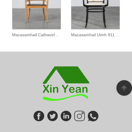
Macasamhail Cathaoirleach Solad Wood Faaborg
Macasamhail Uimh 811 Cathaoirleach don Bhialann