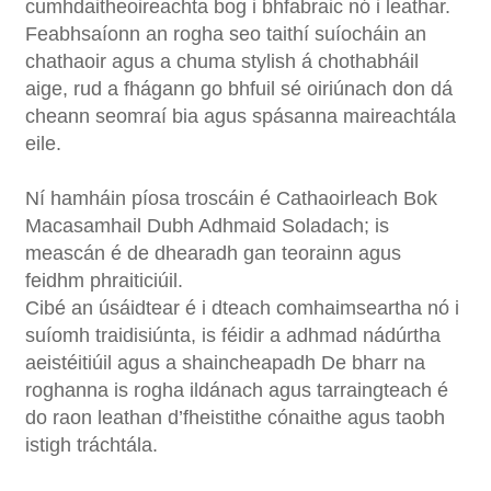
cumhdaitheoireachta bog i bhfabraic nó i leathar.
Feabhsaíonn an rogha seo taithí suíocháin an
chathaoir agus a chuma stylish á chothabháil
aige, rud a fhágann go bhfuil sé oiriúnach don dá
cheann seomraí bia agus spásanna maireachtála
eile.
Ní hamháin píosa troscáin é Cathaoirleach Bok
Macasamhail Dubh Adhmaid Soladach; is
meascán é de dhearadh gan teorainn agus
feidhm phraiticiúil.
Cibé an úsáidtear é i dteach comhaimseartha nó i
suíomh traidisiúnta, is féidir a adhmad nádúrtha
aeistéitiúil agus a shaincheapadh De bharr na
roghanna is rogha ildánach agus tarraingteach é
do raon leathan d’fheistithe cónaithe agus taobh
istigh tráchtála.