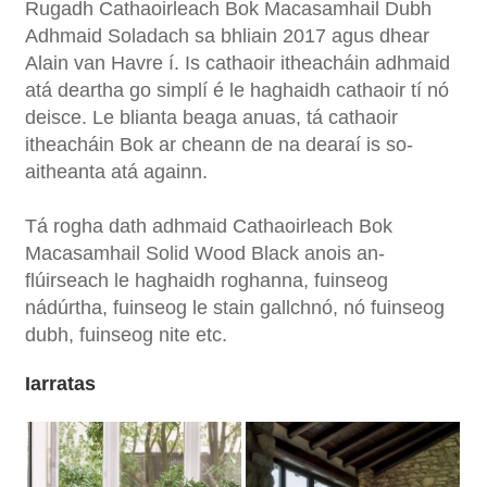
Rugadh Cathaoirleach Bok Macasamhail Dubh
Adhmaid Soladach sa bhliain 2017 agus dhear
Alain van Havre í. Is cathaoir itheacháin adhmaid
atá deartha go simplí é le haghaidh cathaoir tí nó
deisce. Le blianta beaga anuas, tá cathaoir
itheacháin Bok ar cheann de na dearaí is so-
aitheanta atá againn.
Tá rogha dath adhmaid Cathaoirleach Bok
Macasamhail Solid Wood Black anois an-
flúirseach le haghaidh roghanna, fuinseog
nádúrtha, fuinseog le stain gallchnó, nó fuinseog
dubh, fuinseog nite etc.
Iarratas