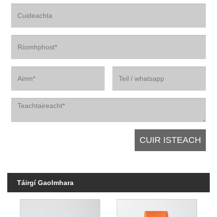
Táirgí Gaolmhara