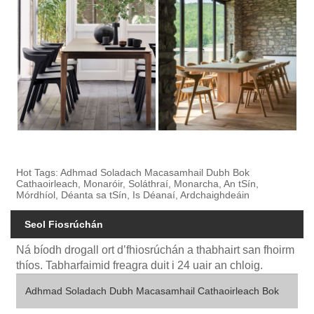
Hot Tags: Adhmad Soladach Macasamhail Dubh Bok
Cathaoirleach, Monaróir, Soláthraí, Monarcha, An tSín,
Mórdhíol, Déanta sa tSín, Is Déanaí, Ardchaighdeáin
Seol Fiosrúchán
Ná bíodh drogall ort d’fhiosrúchán a thabhairt san fhoirm
thíos. Tabharfaimid freagra duit i 24 uair an chloig.