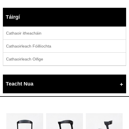
Táirgí
Cathaoir itheacháin
Cathaoirleach Fóillíochta
Cathaoirleach Oifige
Teacht Nua