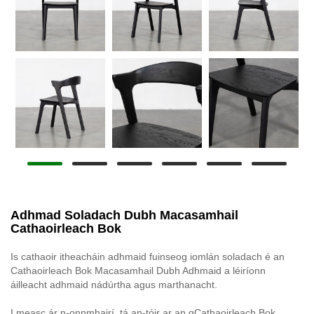
Adhmad Soladach Dubh Macasamhail
Cathaoirleach Bok
Is cathaoir itheacháin adhmaid fuinseog iomlán soladach é an
Cathaoirleach Bok Macasamhail Dubh Adhmaid a léiríonn
áilleacht adhmaid nádúrtha agus marthanacht.
I measc ár n-onnmhairí, tá an-tóir ar an gCathaoirleach Bok