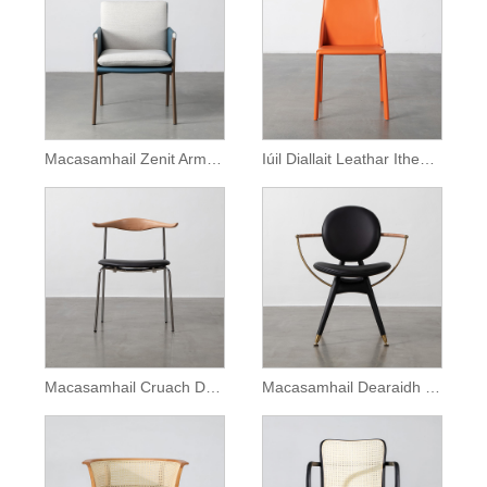
Macasamhail Zenit Armchair Cathaoirleach Itheacháin Leathar Donn
Iúil Diallait Leathar Itheacháin Cathaoirleach Gan Lámh
Macasamhail Cruach Dhosmálta Ch88 Cathaoirleach
Macasamhail Dearaidh Nua-Aimseartha Cathaoirleach Ciorcail Dryman